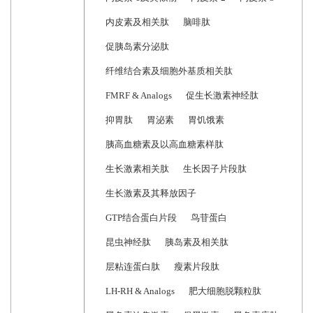
内皮素及相关肽
脑啡肽
促胰岛素分泌肽
纤维结合素及细胞外基质相关肽
FMRF & Analogs
促生长激素神经肽
抑胃肽
胃泌素
胃饥饿素
胰高血糖素及以高血糖素样肽
生长激素相关肽
生长因子片段肽
生长激素及其释放因子
GTP结合蛋白片段
鸟苷蛋白
昆虫神经肽
胰岛素及相关肽
层粘连蛋白肽
瘦素片段肽
LH-RH & Analogs
肥大细胞脱颗粒肽