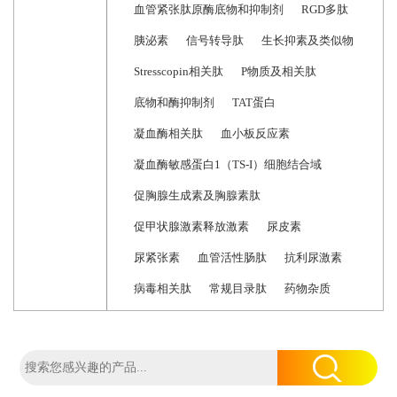
血管紧张肽原酶底物和抑制剂
RGD多肽
胰泌素
信号转导肽
生长抑素及类似物
Stresscopin相关肽
P物质及相关肽
底物和酶抑制剂
TAT蛋白
凝血酶相关肽
血小板反应素
凝血酶敏感蛋白1（TS-I）细胞结合域
促胸腺生成素及胸腺素肽
促甲状腺激素释放激素
尿皮素
尿紧张素
血管活性肠肽
抗利尿激素
病毒相关肽
常规目录肽
药物杂质