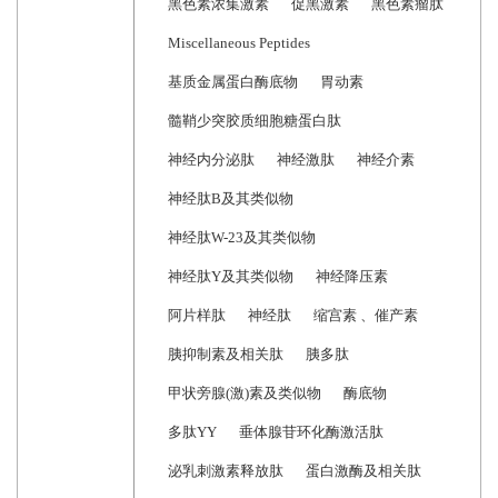
黑色素浓集激素
促黑激素
黑色素瘤肽
Miscellaneous Peptides
基质金属蛋白酶底物
胃动素
髓鞘少突胶质细胞糖蛋白肽
神经内分泌肽
神经激肽
神经介素
神经肽B及其类似物
神经肽W-23及其类似物
神经肽Y及其类似物
神经降压素
阿片样肽
神经肽
缩宫素 、催产素
胰抑制素及相关肽
胰多肽
甲状旁腺(激)素及类似物
酶底物
多肽YY
垂体腺苷环化酶激活肽
泌乳刺激素释放肽
蛋白激酶及相关肽