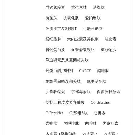
血管紧缩素
抗生素肽
消炎肽
抗菌肽
抗氧化肽
爱帕琳肽
细胞凋亡及相关肽
心房利钠肽
袋细胞肽
大内皮素及类似物
蛙皮素
骨钙蛋白质
血管舒缓激肽
脑尿钠肽
降血钙素及其基因相关肽
钙蛋白酶抑制剂
CARTS
酪啡肽
组织蛋白酶及相关肽
氯甲基酮肽
胆囊收缩素
芋螺毒素肽
保皮质释放素
促肾上腺皮质素释放素
Cortistatins
C-Peptides
C型利钠肽
防御素
强啡肽
内吗啡肽
内啡肽
内皮抑素
内皮素-1及类似物
内皮素-2
内皮素-3