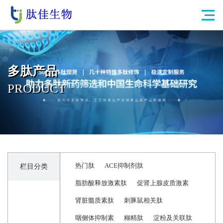
多肽产品
PRODUCT
热门肽
ACE抑制剂肽
栏目分类
脂肪酸释放激素肽
促肾上腺皮质激素
肾脏髓质素肽
刺豚鼠相关肽
咽侧体抑制素
糊精肽
淀粉及关联肽