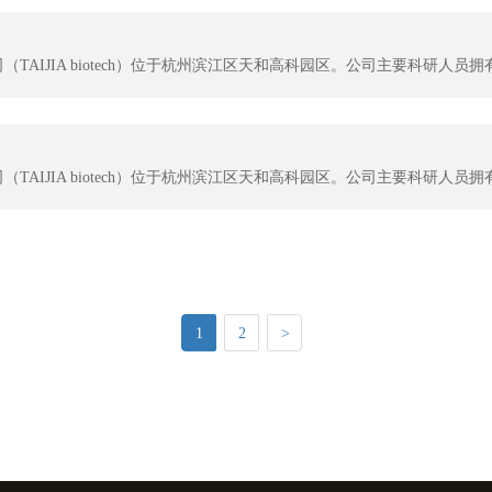
1
2
>