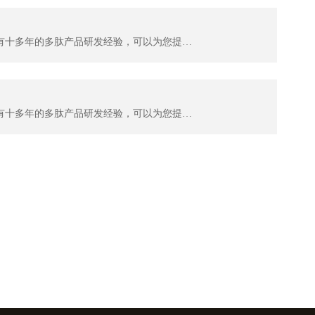
杭州肽佳生物科技有限公司（TAIJIA biotech）位于杭州滨江区天和高科园区。公司主要科研人员拥有十多年的多肽产品研发经验，可以为您提供多肽序列设计服务及各种特殊修饰肽生产。目前，我们可以提供：糖肽、同位素标记肽、大环螯合肽、MAPS复合抗原肽，应用于各类科学研究；各种荧光标记多肽，应用...
杭州肽佳生物科技有限公司（TAIJIA biotech）位于杭州滨江区天和高科园区。公司主要科研人员拥有十多年的多肽产品研发经验，可以为您提供多肽序列设计服务及各种特殊修饰肽生产。目前，我们可以提供：糖肽、同位素标记肽、大环螯合肽、MAPS复合抗原肽，应用于各类科学研究；各种荧光标记多肽，应用...