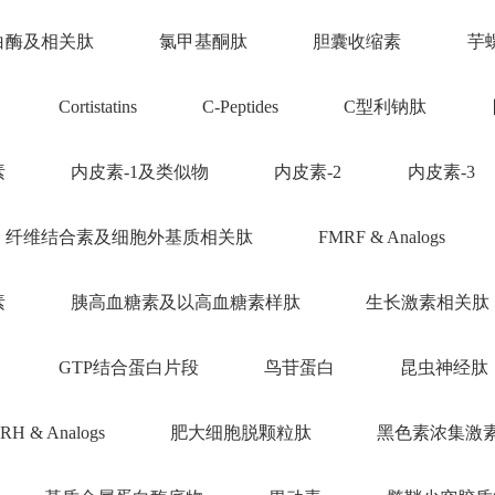
白酶及相关肽
氯甲基酮肽
胆囊收缩素
芋
Cortistatins
C-Peptides
C型利钠肽
素
内皮素-1及类似物
内皮素-2
内皮素-3
纤维结合素及细胞外基质相关肽
FMRF & Analogs
素
胰高血糖素及以高血糖素样肽
生长激素相关肽
GTP结合蛋白片段
鸟苷蛋白
昆虫神经肽
RH & Analogs
肥大细胞脱颗粒肽
黑色素浓集激