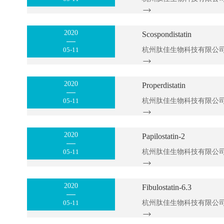
2020
Scospondistatin
05-11
2020
Properdistatin
05-11
2020
Papilostatin-2
05-11
2020
Fibulostatin-6.3
05-11