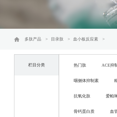
多肽产品
>
目录肽
>
血小板反应素
>
栏目分类
热门肽
ACE抑
咽侧体抑制素
抗氧化肽
爱帕
骨钙蛋白质
血