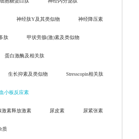
细胞糖蛋白肽
神经内分泌肽
神经肽Y及其类似物
神经降压素
多肽
甲状旁腺(激)素及类似物
蛋白激酶及相关肽
生长抑素及类似物
Stresscopin相关肽
血小板反应素
腺激素释放激素
尿皮素
尿紧张素
杂质