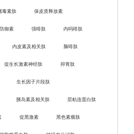
螺毒素肽
保皮质释放素
防御素
强啡肽
内吗啡肽
内皮素及相关肽
脑啡肽
促生长激素神经肽
抑胃肽
生长因子片段肽
胰岛素及相关肽
层粘连蛋白肽
素
促黑激素
黑色素瘤肽