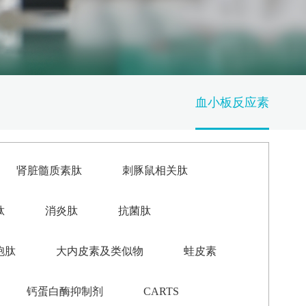
血小板反应素
肾脏髓质素肽
刺豚鼠相关肽
肽
消炎肽
抗菌肽
胞肽
大内皮素及类似物
蛙皮素
钙蛋白酶抑制剂
CARTS