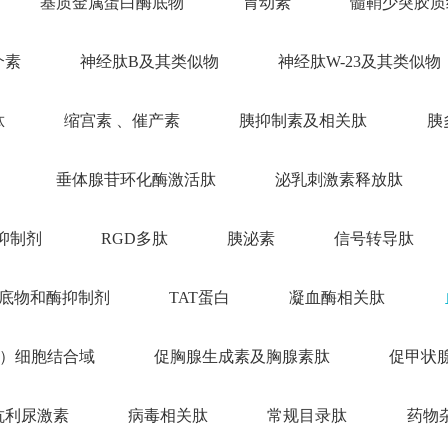
基质金属蛋白酶底物
胃动素
髓鞘少突胶质
介素
神经肽B及其类似物
神经肽W-23及其类似物
肽
缩宫素 、催产素
胰抑制素及相关肽
胰
垂体腺苷环化酶激活肽
泌乳刺激素释放肽
抑制剂
RGD多肽
胰泌素
信号转导肽
底物和酶抑制剂
TAT蛋白
凝血酶相关肽
I）细胞结合域
促胸腺生成素及胸腺素肽
促甲状
抗利尿激素
病毒相关肽
常规目录肽
药物