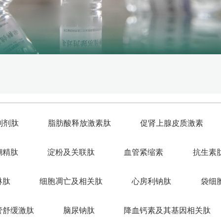
制剂肽
脂肪酸释放激素肽
促肾上腺皮质激素
糊精肽
淀粉及关联肽
血管紧缩素
抗生素
琳肽
细胞凋亡及相关肽
心房利钠肽
袋细
管舒缓激肽
脑尿钠肽
降血钙素及其基因相关肽