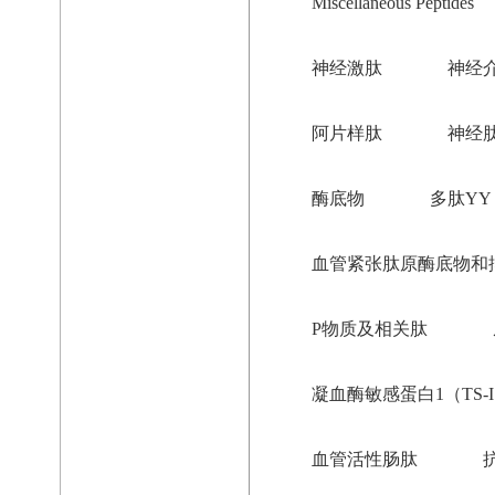
Miscellaneous Peptides
神经激肽
神经
阿片样肽
神经
酶底物
多肽YY
血管紧张肽原酶底物和
P物质及相关肽
凝血酶敏感蛋白1（TS-
血管活性肠肽