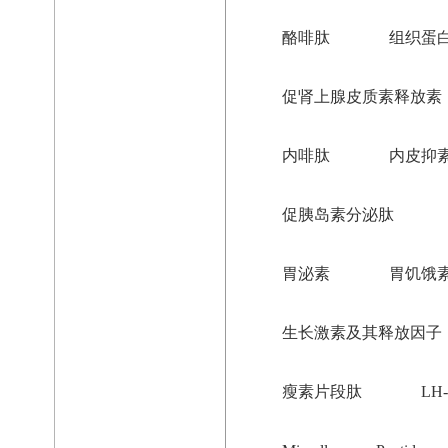
酪啡肽
组织蛋
促肾上腺皮质素释放素
内啡肽
内皮抑
促胰岛素分泌肽
胃泌素
胃饥饿
生长激素及其释放因子
瘦素片段肽
LH-