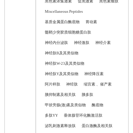
黑色素浓集激素
促黑激素
黑色素瘤肽
Miscellaneous Peptides
基质金属蛋白酶底物
胃动素
髓鞘少突胶质细胞糖蛋白肽
神经内分泌肽
神经激肽
神经介素
神经肽B及其类似物
神经肽W-23及其类似物
神经肽Y及其类似物
神经降压素
阿片样肽
神经肽
缩宫素 、催产素
胰抑制素及相关肽
胰多肽
甲状旁腺(激)素及类似物
酶底物
多肽YY
垂体腺苷环化酶激活肽
泌乳刺激素释放肽
蛋白激酶及相关肽