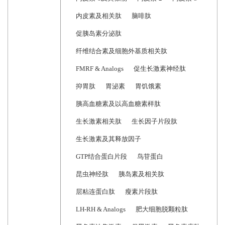
内皮素及相关肽
脑啡肽
促胰岛素分泌肽
纤维结合素及细胞外基质相关肽
FMRF & Analogs
促生长激素神经肽
抑胃肽
胃泌素
胃饥饿素
胰高血糖素及以高血糖素样肽
生长激素相关肽
生长因子片段肽
生长激素及其释放因子
GTP结合蛋白片段
鸟苷蛋白
昆虫神经肽
胰岛素及相关肽
层粘连蛋白肽
瘦素片段肽
LH-RH & Analogs
肥大细胞脱颗粒肽