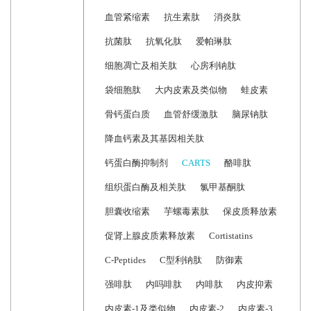
血管紧缩素
抗生素肽
消炎肽
抗菌肽
抗氧化肽
爱帕琳肽
细胞凋亡及相关肽
心房利钠肽
袋细胞肽
大内皮素及类似物
蛙皮素
骨钙蛋白质
血管舒缓激肽
脑尿钠肽
降血钙素及其基因相关肽
钙蛋白酶抑制剂
CARTS
酪啡肽
组织蛋白酶及相关肽
氯甲基酮肽
胆囊收缩素
芋螺毒素肽
保皮质释放素
促肾上腺皮质素释放素
Cortistatins
C-Peptides
C型利钠肽
防御素
强啡肽
内吗啡肽
内啡肽
内皮抑素
内皮素-1及类似物
内皮素-2
内皮素-3