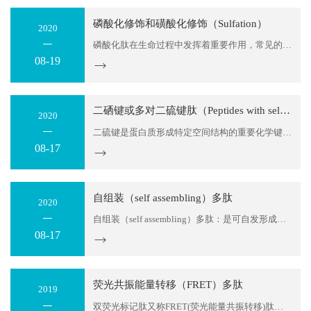
磷酸化修饰和磺酸化修饰（Sulfation）
2020
磷酸化肽在生命过程中发挥着重要作用，常见的磷酸化位点有三种：p-Tyr，p-Ser，p-Thr。 supetide可提供磷酸化多肽（包括单磷、双磷和多磷），以满足研究人员的不同需求。 supetide可提供磺酸化多肽以满足研究人员的需求。 p-Ser p-Tyr p-Thr Tyr(SO3H) Caerulein Glp-Gln-Asp-Tyr(SO3H)-Thr-Gly-Trp-Met-Asp-Phe-NH2 Cholecystokinin, CCK...
08-19
二硒键或多对二硫键肽（Peptides with seleno-Cys，Multiple disulfide bonds (toxins, defensins, relaxins)）
2020
二硫键是蛋白质形成特定空间结构的重要化学键，在一条肽链上不同位置上的氨基酸之间形成二硫键，可以将肽链折叠成特定的空间结构。通常二硫键由半胱氨酸通过氧化形成，也可以由其它含有巯基的基团（Mpa、Pen等）氧化得 到。目前，多对二硫键多肽主要为生物毒素、防御素、松弛素等。其中大家熟...
08-17
自组装（self assembling）多肽
2020
自组装（self assembling）多肽：是可自发形成纳米结构的一类多肽，在生物医学纳米技术、细胞培养、分子电子学方面具有广泛的应用前景。 多肽自组装是指在适当条件下氨基酸残基间通过非共价键相互作用自发组合形成的一类结构明确，构造稳定，具有某种理化性能的分子聚集体或超分子结构。 自组装多...
08-17
荧光共振能量转移（FRET）多肽
2019
双荧光标记肽又称FRET(荧光能量共振转移)肽。荧光能量共振转移是距离很近的两个荧光分子间产生的 一种能量转移现象。当供体荧光分子的发射光谱与受体荧光分子的吸收光谱重叠，并且两个分子的距离在10nm范围以内时，就会发生一种非放射性的能量转移，即FRET现象，使得供体的荧光强度比它单独存在...