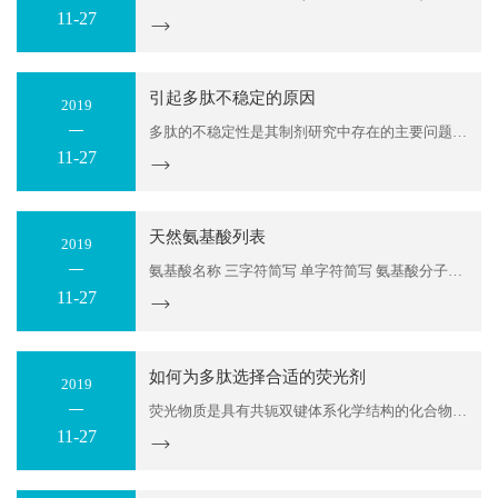
11-27
引起多肽不稳定的原因
2019
多肽的不稳定性是其制剂研究中存在的主要问题之一，其原因较多。但对某一个多肽来说引起不稳定的主要原因并不多。详细研究外界条件(如PH、温度、光照、氧浓度等)对多肽稳定性的影响有助于设计合理的制剂配方。尽管添加剂稳定多肽的机制还不十分清楚，使用添加剂仍是目前提高多肽制剂稳定性的...
11-27
天然氨基酸列表
2019
氨基酸名称 三字符简写 单字符简写 氨基酸分子量 分子式 氨基酸残基分子量 残基分子式 性质 Alanine Ala A 89.09 C3H7NO2 71.08 C3H5NO 中性疏水 Arginine Arg R 174.20 C6H14N4O2 156.19 C6H12N4O 碱性亲水 Asparagine Asn N 132.12 C4H8N2O3 114.10 C4H6N2O2 中性亲水 Aspartic Acid Asp D 133.10 C4H7NO4 115.09 C4H5NO3 酸性亲水 ...
11-27
如何为多肽选择合适的荧光剂
2019
荧光物质是具有共轭双键体系化学结构的化合物，受到紫外光或蓝紫光照射时，可激发成为激发态，当从激发态恢复至基态时，发出荧光。由于荧光标记较放射标记具有无放射物污染等优点，已经让荧光标记成为研究中的热点。 分子成像技术因其较高的专一性在当代医学诊断学上具有重要作用。它们能够...
11-27