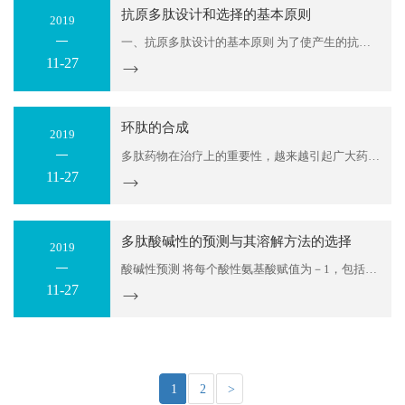
抗原多肽设计和选择的基本原则
2019
一、抗原多肽设计的基本原则 为了使产生的抗体获得最佳效果，仔细地设计抗原多肽是很有必要的，设计应满足一个基本条件：在免疫过程中，该抗原既不会产生过强的免疫反应，同时又能产生出对感兴趣的蛋白有结合能力的抗体。抗原设计是一个很复杂的课题，有诸多需要注意的细节。根据我们所积累...
11-27
环肽的合成
2019
多肽药物在治疗上的重要性，越来越引起广大药学工作者的重视。根据肽链的构成可将多肽分为同聚肽(Homomeric)和杂聚肽(Heteromeric)两大类，前者完全由氨基酸组成，后者是由氨基酸部分和非氨基酸部分组成的，如糖肽。根据肽键的结构又分为直链肽和环肽。其中直链肽的研究最为广泛和深入，尤其在直链...
11-27
多肽酸碱性的预测与其溶解方法的选择
2019
酸碱性预测 将每个酸性氨基酸赋值为－1，包括天冬氨酸（D）、谷氨酸（E）、以及C端-COOH。每个碱性氨基酸赋值为＋1，包括精氨酸（R）、赖氨酸（K）、组氨酸（H）以及N端-NH2。然后计算整个多肽的电荷数。 按上述方法计算：如果整段肽的赋值为正，说明所带电荷是正电荷，该肽是碱性的；如果整段肽的...
11-27
1
2
>