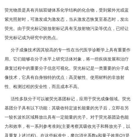
荧光物质是具有共轭双键体系化学结构的化合物，受到紫外光或蓝
紫光照射时，可激发成为激发态，当从激发态恢复至基态时，发出
荧光。由于荧光标记较放射标记具有无放射物污染等优点，已经让
荧光标记成为研究中的热点。
分子成像技术因其较高的专一性在当代医学诊断学上具有重要作
用。它们能够在分子水平上研究活体对象，将一些疾病发展和治疗
康复过程中的重要分子信息可视化。荧光标记是一类重要的分子成
像技术，它具有自身独特的优点：高灵敏性、使用材料的非放射
性、检测过程的安全性，而且成本不高。
活性多肽分子可以被荧光基团标记，应用于荧光成像领域。荧光
基团分子具有以下功能：其吸收特定波长能量的光子后，立即在另
一较长波长区域释放出具有一定能量的光子。对于荧光基团染色能
力和效率，有一系列参考准则(主要考察其吸收光子和释放光子，以
及重复上述过程)。在这些标准中，摩尔消光系数ε和量子效率QY是