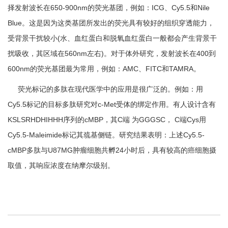
择发射波长在650-900nm的荧光基团，例如：ICG、Cy5.5和Nile
Blue。这是因为这类基团所发出的荧光具有较好的组织穿透能力，
受背景干扰较小(水、血红蛋白和脱氧血红蛋白一般都会产生背景干
扰吸收，其区域在560nm左右)。对于体外研究，发射波长在400到
600nm的荧光基团最为常用，例如：AMC、FITC和TAMRA。
荧光标记的多肽在现代医学中的应用是很广泛的。例如：用
Cy5.5标记的目标多肽研究对c-Met受体的绑定作用。有人设计含有
KSLSRHDHIHHH序列的cMBP，其C端 为GGGSC， C端Cys用
Cy5.5-Maleimide标记其巯基侧链。研究结果表明：上述Cy5.5-
cMBP多肽与U87MG肿瘤细胞共孵24小时后，具有较高的癌细胞摄
取值，其响应浓度在纳摩尔级别。