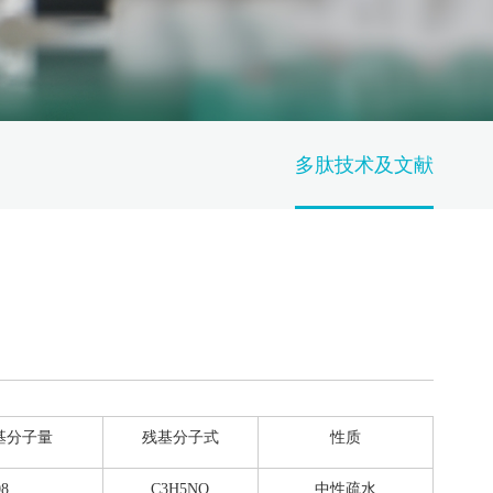
多肽技术及文献
基分子量
残基分子式
性质
08
C3H5NO
中性疏水