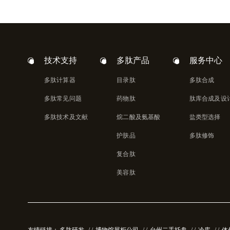
技术支持
多肽产品
服务中心
多肽计算器
目录肽
多肽合成
多肽常见问题
药物肽
肽库合成及设
多肽技术及文献
烷二酸及氨基酸
盐类型选择
护肤品
多肽修饰
复合肽
美容肽
友情链接：
多肽研发
/ /
博物馆展柜公司
/ /
台州二手托盘
/ /
冷库
/ /
体