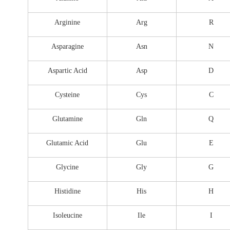
Arginine
Arg
R
Asparagine
Asn
N
Aspartic Acid
Asp
D
Cysteine
Cys
C
Glutamine
Gln
Q
Glutamic Acid
Glu
E
Glycine
Gly
G
Histidine
His
H
Isoleucine
Ile
I