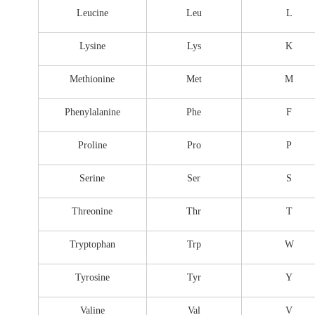
Leucine
Leu
L
Lysine
Lys
K
Methionine
Met
M
Phenylalanine
Phe
F
Proline
Pro
P
Serine
Ser
S
Threonine
Thr
T
Tryptophan
Trp
W
Tyrosine
Tyr
Y
Valine
Val
V