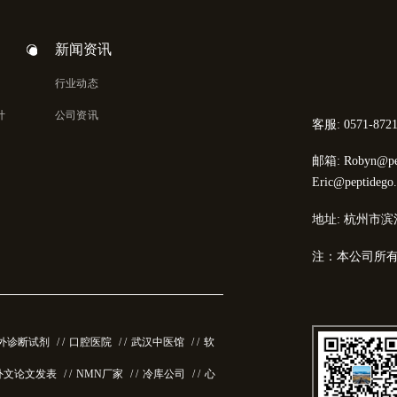
新闻资讯
行业动态
计
公司资讯
客服: 0571-8721
邮箱: Robyn@pep
Eric@peptidego
地址: 杭州市滨
注：本公司所
外诊断试剂
/ /
口腔医院
/ /
武汉中医馆
/ /
软
外文论文发表
/ /
NMN厂家
/ /
冷库公司
/ /
心