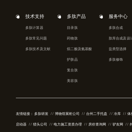
技术支持
多肽产品
服务中心
多肽计算器
目录肽
多肽合成
多肽常见问题
药物肽
肽库合成及设
多肽技术及文献
烷二酸及氨基酸
盐类型选择
护肤品
多肽修饰
复合肽
美容肽
友情链接：
多肽研发
/ /
博物馆展柜公司
/ /
台州二手托盘
/ /
冷库
/ /
体
启动器
/ /
猎头公司
/ /
电力施工资质办理
/ /
房价查询网
/ /
驴友网
/ /