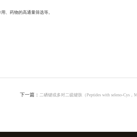
用、药物的高通量筛选等。
下一篇：
二硒键或多对二硫键肽（Peptides with seleno-Cys，Multiple d