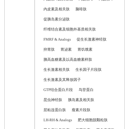
内皮素及相关肽
脑啡肽
促胰岛素分泌肽
纤维结合素及细胞外基质相关肽
FMRF & Analogs
促生长激素神经肽
抑胃肽
胃泌素
胃饥饿素
胰高血糖素及以高血糖素样肽
生长激素相关肽
生长因子片段肽
生长激素及其释放因子
GTP结合蛋白片段
鸟苷蛋白
昆虫神经肽
胰岛素及相关肽
层粘连蛋白肽
瘦素片段肽
LH-RH & Analogs
肥大细胞脱颗粒肽