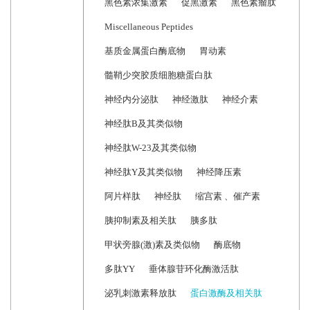
黑色素浓集激素
促黑激素
黑色素瘤肽
Miscellaneous Peptides
基质金属蛋白酶底物
胃动素
髓鞘少突胶质细胞糖蛋白肽
神经内分泌肽
神经激肽
神经介素
神经肽B及其类似物
神经肽W-23及其类似物
神经肽Y及其类似物
神经降压素
阿片样肽
神经肽
缩宫素 、催产素
胰抑制素及相关肽
胰多肽
甲状旁腺(激)素及类似物
酶底物
多肽YY
垂体腺苷环化酶激活肽
泌乳刺激素释放肽
蛋白激酶及相关肽