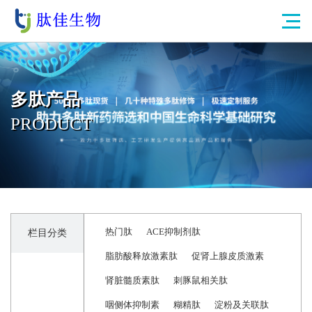
多肽产品
PRODUCT
热门肽
ACE抑制剂肽
栏目分类
脂肪酸释放激素肽
促肾上腺皮质激素
肾脏髓质素肽
刺豚鼠相关肽
咽侧体抑制素
糊精肽
淀粉及关联肽