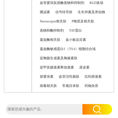
血管紧张肽原酶底物和抑制剂
RGD多肽
胰泌素
信号转导肽
生长抑素及类似物
Stresscopin相关肽
P物质及相关肽
底物和酶抑制剂
TAT蛋白
凝血酶相关肽
血小板反应素
凝血酶敏感蛋白1（TS-I）细胞结合域
促胸腺生成素及胸腺素肽
促甲状腺激素释放激素
尿皮素
尿紧张素
血管活性肠肽
抗利尿激素
病毒相关肽
常规目录肽
药物杂质