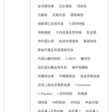
血管紧缩素
抗生素肽
消炎肽
抗菌肽
抗氧化肽
爱帕琳肽
细胞凋亡及相关肽
心房利钠肽
袋细胞肽
大内皮素及类似物
蛙皮素
骨钙蛋白质
血管舒缓激肽
脑尿钠肽
降血钙素及其基因相关肽
钙蛋白酶抑制剂
CARTS
酪啡肽
组织蛋白酶及相关肽
氯甲基酮肽
胆囊收缩素
芋螺毒素肽
保皮质释放素
促肾上腺皮质素释放素
Cortistatins
C-Peptides
C型利钠肽
防御素
强啡肽
内吗啡肽
内啡肽
内皮抑素
内皮素-1及类似物
内皮素-2
内皮素-3