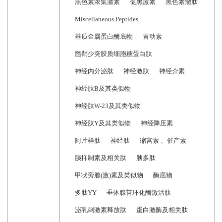
黑色素浓集激素
促黑激素
黑色素瘤肽
Miscellaneous Peptides
基质金属蛋白酶底物
胃动素
髓鞘少突胶质细胞糖蛋白肽
神经内分泌肽
神经激肽
神经介素
神经肽B及其类似物
神经肽W-23及其类似物
神经肽Y及其类似物
神经降压素
阿片样肽
神经肽
缩宫素 、催产素
胰抑制素及相关肽
胰多肽
甲状旁腺(激)素及类似物
酶底物
多肽YY
垂体腺苷环化酶激活肽
泌乳刺激素释放肽
蛋白激酶及相关肽