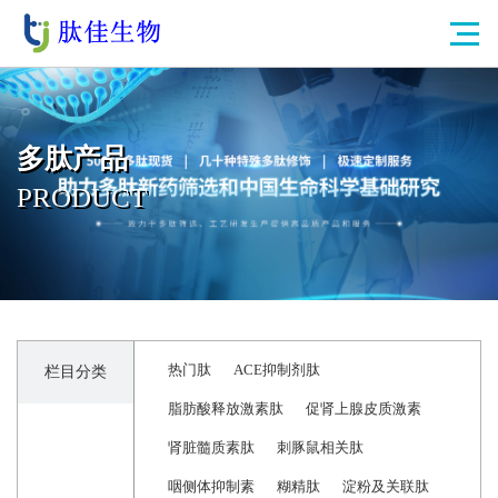
多肽产品
PRODUCT
热门肽
ACE抑制剂肽
栏目分类
脂肪酸释放激素肽
促肾上腺皮质激素
肾脏髓质素肽
刺豚鼠相关肽
咽侧体抑制素
糊精肽
淀粉及关联肽