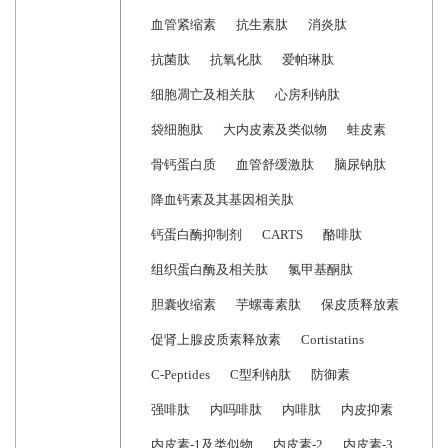
血管紧缩素
抗生素肽
消炎肽
抗菌肽
抗氧化肽
爱帕琳肽
细胞凋亡及相关肽
心房利钠肽
袋细胞肽
大内皮素及类似物
蛙皮素
骨钙蛋白质
血管舒缓激肽
脑尿钠肽
降血钙素及其基因相关肽
钙蛋白酶抑制剂
CARTS
酪啡肽
组织蛋白酶及相关肽
氯甲基酮肽
胆囊收缩素
芋螺毒素肽
保皮质释放素
促肾上腺皮质素释放素
Cortistatins
C-Peptides
C型利钠肽
防御素
强啡肽
内吗啡肽
内啡肽
内皮抑素
内皮素-1及类似物
内皮素-2
内皮素-3