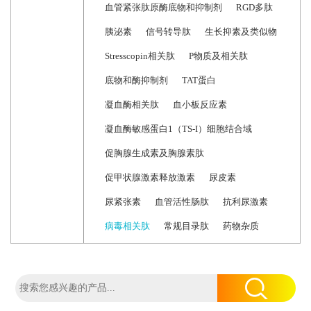
血管紧张肽原酶底物和抑制剂
RGD多肽
胰泌素
信号转导肽
生长抑素及类似物
Stresscopin相关肽
P物质及相关肽
底物和酶抑制剂
TAT蛋白
凝血酶相关肽
血小板反应素
凝血酶敏感蛋白1（TS-I）细胞结合域
促胸腺生成素及胸腺素肽
促甲状腺激素释放激素
尿皮素
尿紧张素
血管活性肠肽
抗利尿激素
病毒相关肽
常规目录肽
药物杂质