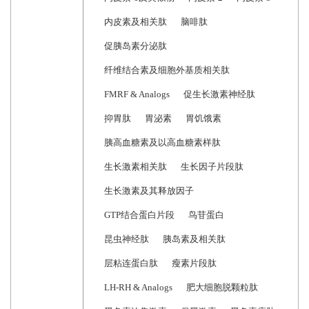
内皮素及相关肽
脑啡肽
促胰岛素分泌肽
纤维结合素及细胞外基质相关肽
FMRF & Analogs
促生长激素神经肽
抑胃肽
胃泌素
胃饥饿素
胰高血糖素及以高血糖素样肽
生长激素相关肽
生长因子片段肽
生长激素及其释放因子
GTP结合蛋白片段
鸟苷蛋白
昆虫神经肽
胰岛素及相关肽
层粘连蛋白肽
瘦素片段肽
LH-RH & Analogs
肥大细胞脱颗粒肽