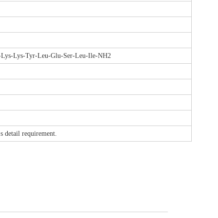
-Lys-Lys-Tyr-Leu-Glu-Ser-Leu-Ile-NH2
etail requirement.