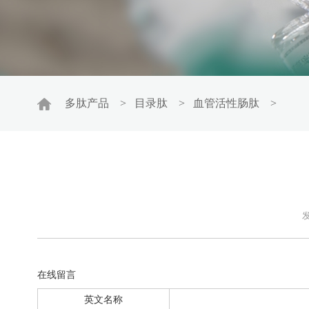
多肽产品
>
目录肽
>
血管活性肠肽
>
发
在线留言
英文名称