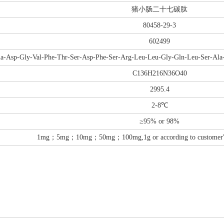
猪小肠二十七碳肽
80458-29-3
602499
la-Asp-Gly-Val-Phe-Thr-Ser-Asp-Phe-Ser-Arg-Leu-Leu-Gly-Gln-Leu-Ser-Ala
C136H216N36O40
2995.4
2-8℃
≥95% or 98%
1mg；5mg；10mg；50mg；100mg,1g or according to customer's d