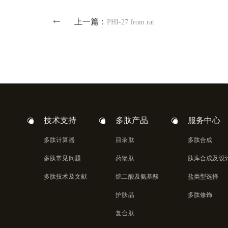
上一篇：
PHI-27 from rat
技术支持
多肽产品
服务中心
多肽计算器
目录肽
多肽合成
多肽常见问题
药物肽
肽库合成及设
多肽技术及文献
烷二酸及氨基酸
盐类型选择
护肤品
多肽修饰
复合肽