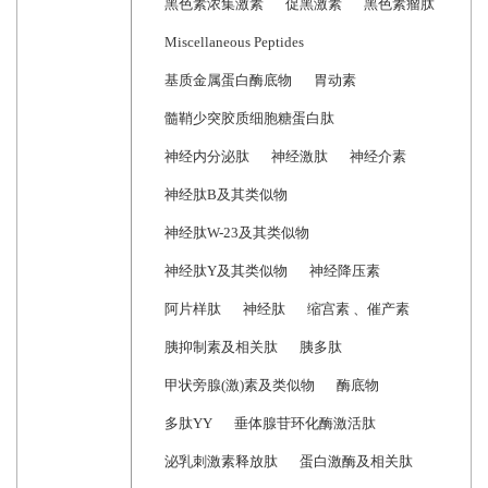
黑色素浓集激素
促黑激素
黑色素瘤肽
Miscellaneous Peptides
基质金属蛋白酶底物
胃动素
髓鞘少突胶质细胞糖蛋白肽
神经内分泌肽
神经激肽
神经介素
神经肽B及其类似物
神经肽W-23及其类似物
神经肽Y及其类似物
神经降压素
阿片样肽
神经肽
缩宫素 、催产素
胰抑制素及相关肽
胰多肽
甲状旁腺(激)素及类似物
酶底物
多肽YY
垂体腺苷环化酶激活肽
泌乳刺激素释放肽
蛋白激酶及相关肽