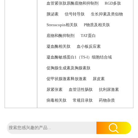
血管紧张肽原酶底物和抑制剂
RGD多肽
胰泌素
信号转导肽
生长抑素及类似物
Stresscopin相关肽
P物质及相关肽
底物和酶抑制剂
TAT蛋白
凝血酶相关肽
血小板反应素
凝血酶敏感蛋白1（TS-I）细胞结合域
促胸腺生成素及胸腺素肽
促甲状腺激素释放激素
尿皮素
尿紧张素
血管活性肠肽
抗利尿激素
病毒相关肽
常规目录肽
药物杂质