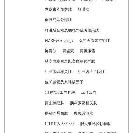
内皮素及相关肽
脑啡肽
促胰岛素分泌肽
纤维结合素及细胞外基质相关肽
FMRF & Analogs
促生长激素神经肽
抑胃肽
胃泌素
胃饥饿素
胰高血糖素及以高血糖素样肽
生长激素相关肽
生长因子片段肽
生长激素及其释放因子
GTP结合蛋白片段
鸟苷蛋白
昆虫神经肽
胰岛素及相关肽
层粘连蛋白肽
瘦素片段肽
LH-RH & Analogs
肥大细胞脱颗粒肽