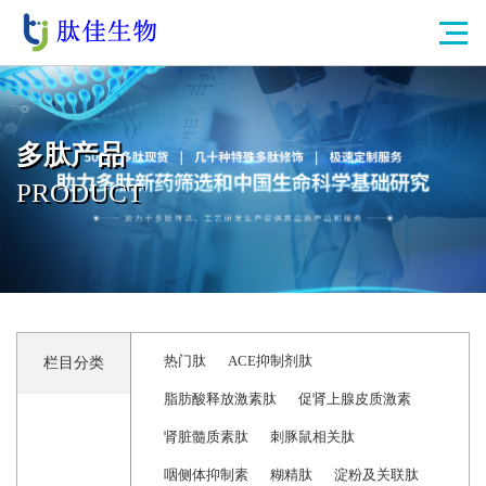
多肽产品
PRODUCT
热门肽
ACE抑制剂肽
栏目分类
脂肪酸释放激素肽
促肾上腺皮质激素
肾脏髓质素肽
刺豚鼠相关肽
咽侧体抑制素
糊精肽
淀粉及关联肽