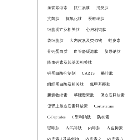
血管紧缩素
抗生素肽
消炎肽
抗菌肽
抗氧化肽
爱帕琳肽
细胞凋亡及相关肽
心房利钠肽
袋细胞肽
大内皮素及类似物
蛙皮素
骨钙蛋白质
血管舒缓激肽
脑尿钠肽
降血钙素及其基因相关肽
钙蛋白酶抑制剂
CARTS
酪啡肽
组织蛋白酶及相关肽
氯甲基酮肽
胆囊收缩素
芋螺毒素肽
保皮质释放素
促肾上腺皮质素释放素
Cortistatins
C-Peptides
C型利钠肽
防御素
强啡肽
内吗啡肽
内啡肽
内皮抑素
内皮素-1及类似物
内皮素-2
内皮素-3