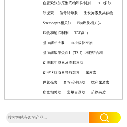
血管紧张肽原酶底物和抑制剂
RGD多肽
胰泌素
信号转导肽
生长抑素及类似物
Stresscopin相关肽
P物质及相关肽
底物和酶抑制剂
TAT蛋白
凝血酶相关肽
血小板反应素
凝血酶敏感蛋白1（TS-I）细胞结合域
促胸腺生成素及胸腺素肽
促甲状腺激素释放激素
尿皮素
尿紧张素
血管活性肠肽
抗利尿激素
病毒相关肽
常规目录肽
药物杂质