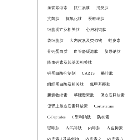
血管紧缩素
抗生素肽
消炎肽
抗菌肽
抗氧化肽
爱帕琳肽
细胞凋亡及相关肽
心房利钠肽
袋细胞肽
大内皮素及类似物
蛙皮素
骨钙蛋白质
血管舒缓激肽
脑尿钠肽
降血钙素及其基因相关肽
钙蛋白酶抑制剂
CARTS
酪啡肽
组织蛋白酶及相关肽
氯甲基酮肽
胆囊收缩素
芋螺毒素肽
保皮质释放素
促肾上腺皮质素释放素
Cortistatins
C-Peptides
C型利钠肽
防御素
强啡肽
内吗啡肽
内啡肽
内皮抑素
内皮素-1及类似物
内皮素-2
内皮素-3