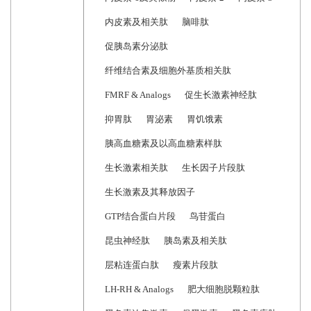
内皮素及相关肽
脑啡肽
促胰岛素分泌肽
纤维结合素及细胞外基质相关肽
FMRF & Analogs
促生长激素神经肽
抑胃肽
胃泌素
胃饥饿素
胰高血糖素及以高血糖素样肽
生长激素相关肽
生长因子片段肽
生长激素及其释放因子
GTP结合蛋白片段
鸟苷蛋白
昆虫神经肽
胰岛素及相关肽
层粘连蛋白肽
瘦素片段肽
LH-RH & Analogs
肥大细胞脱颗粒肽