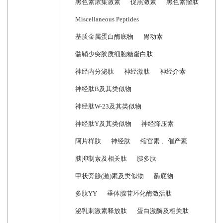
黑色素浓集激素
促黑激素
黑色素瘤肽
Miscellaneous Peptides
基质金属蛋白酶底物
胃动素
髓鞘少突胶质细胞糖蛋白肽
神经内分泌肽
神经激肽
神经介素
神经肽B及其类似物
神经肽W-23及其类似物
神经肽Y及其类似物
神经降压素
阿片样肽
神经肽
缩宫素 、催产素
胰抑制素及相关肽
胰多肽
甲状旁腺(激)素及类似物
酶底物
多肽YY
垂体腺苷环化酶激活肽
泌乳刺激素释放肽
蛋白激酶及相关肽