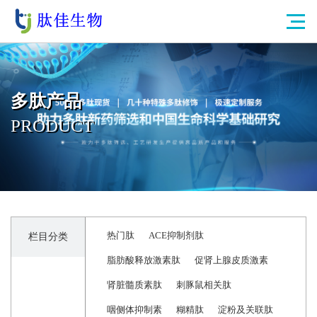
多肽产品
PRODUCT
热门肽
ACE抑制剂肽
栏目分类
脂肪酸释放激素肽
促肾上腺皮质激素
肾脏髓质素肽
刺豚鼠相关肽
咽侧体抑制素
糊精肽
淀粉及关联肽