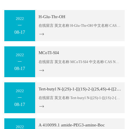
H-Glu-Thr-OH
2022
在线留言 英文名称 H-Glu-Thr-OH 中文名称 CAS NO 6875-80-5 货号 605298 序列 ET 分子式 C9H16N2O6 分子量 248.2 存储温度 2-8℃ 纯度 ≥95% or 98% 包装 1mg；5mg；10mg；50mg；100mg,1g or according to customers detail requirement....
08-17
MCoTI-SI4
2022
在线留言 英文名称 MCoTI-SI4 中文名称 CAS NO 货号 605297 序列 Cyclo(AKTFLDKGGVCPKILQRCRRDSDCPGACICRGNGYCGMQ)(Cys11Cys28,Cys18Cys30,Cys24Cys36 bridge) 分子式 C171H281N57O51S7 分子量 4197.9 存储温度 2-8℃ 纯度 ≥95% or 98% 包装 1mg；5mg；10mg；50mg；100mg,1g or according to customers detail re...
08-17
Tert-butyl N-[(2S)-1-[[(1S)-2-[(2S,4S)-4-[[2-[2-[2-[2-[2-(2-aminoethoxy)ethoxy]ethoxy]ethoxy]ethoxy]acetyl]amino]-2-[[(1R)-1,2,3,4-tetrahydronaphthalen-1-yl]carbamoyl]pyrrolidin-1-yl]-1-cyclohexyl-2-o
2022
在线留言 英文名称 Tert-butyl N-[(2S)-1-[[(1S)-2-[(2S,4S)-4-[[2-[2-[2-[2-[2-(2-aminoethoxy)ethoxy]ethoxy]ethoxy]ethoxy]acetyl]amino]-2-[[(1R)-1,2,3,4-tetrahydronaphthalen-1-yl]carbamoyl]pyrrolidin-1-yl]-1-cyclohexyl-2-oxoethyl]amino]-1-oxopropan-2-yl]-N-methylcarb...
08-17
A 410099.1 amide-PEG3-amine-Boc
2022