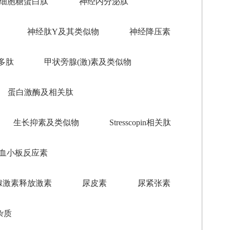
细胞糖蛋白肽
神经内分泌肽
神经肽Y及其类似物
神经降压素
多肽
甲状旁腺(激)素及类似物
蛋白激酶及相关肽
生长抑素及类似物
Stresscopin相关肽
血小板反应素
腺激素释放激素
尿皮素
尿紧张素
杂质