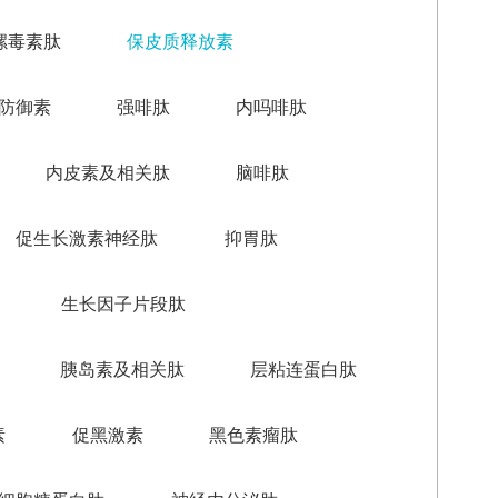
螺毒素肽
保皮质释放素
防御素
强啡肽
内吗啡肽
内皮素及相关肽
脑啡肽
促生长激素神经肽
抑胃肽
生长因子片段肽
胰岛素及相关肽
层粘连蛋白肽
素
促黑激素
黑色素瘤肽