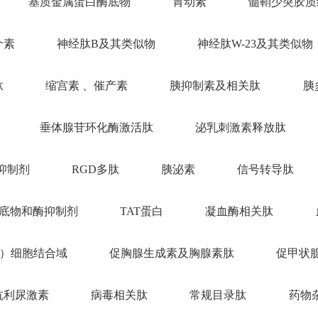
基质金属蛋白酶底物
胃动素
髓鞘少突胶质
介素
神经肽B及其类似物
神经肽W-23及其类似物
肽
缩宫素 、催产素
胰抑制素及相关肽
胰
垂体腺苷环化酶激活肽
泌乳刺激素释放肽
抑制剂
RGD多肽
胰泌素
信号转导肽
底物和酶抑制剂
TAT蛋白
凝血酶相关肽
I）细胞结合域
促胸腺生成素及胸腺素肽
促甲状
抗利尿激素
病毒相关肽
常规目录肽
药物