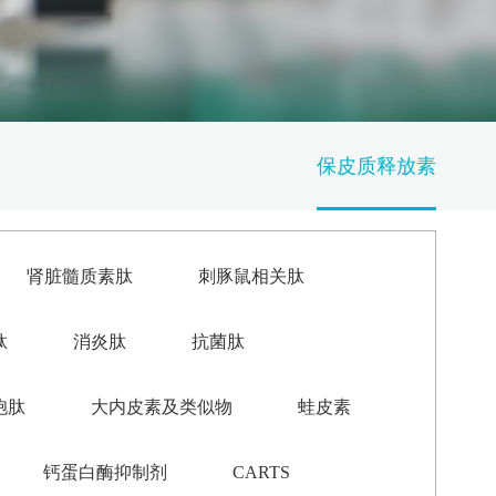
保皮质释放素
肾脏髓质素肽
刺豚鼠相关肽
肽
消炎肽
抗菌肽
胞肽
大内皮素及类似物
蛙皮素
钙蛋白酶抑制剂
CARTS