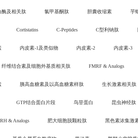
白酶及相关肽
氯甲基酮肽
胆囊收缩素
芋
Cortistatins
C-Peptides
C型利钠肽
素
内皮素-1及类似物
内皮素-2
内皮素-3
纤维结合素及细胞外基质相关肽
FMRF & Analogs
素
胰高血糖素及以高血糖素样肽
生长激素相关肽
GTP结合蛋白片段
鸟苷蛋白
昆虫神经肽
RH & Analogs
肥大细胞脱颗粒肽
黑色素浓集激