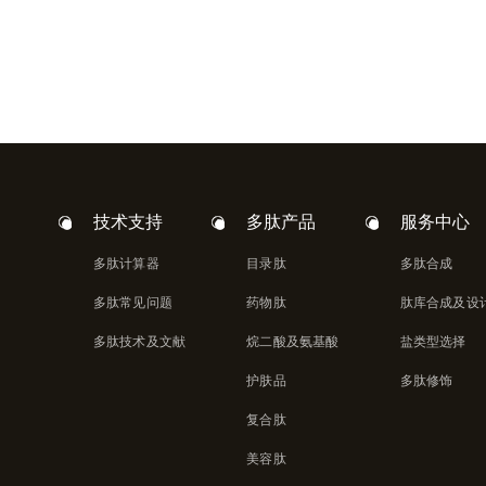
技术支持
多肽产品
服务中心
多肽计算器
目录肽
多肽合成
多肽常见问题
药物肽
肽库合成及设
多肽技术及文献
烷二酸及氨基酸
盐类型选择
护肤品
多肽修饰
复合肽
美容肽