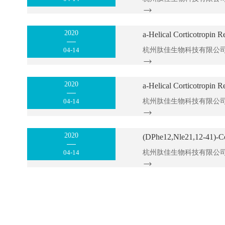
2020
a-Helical Corticotropin R
04-14
2020
a-Helical Corticotropin R
04-14
2020
(DPhe12,Nle21,12-41)-Cor
04-14