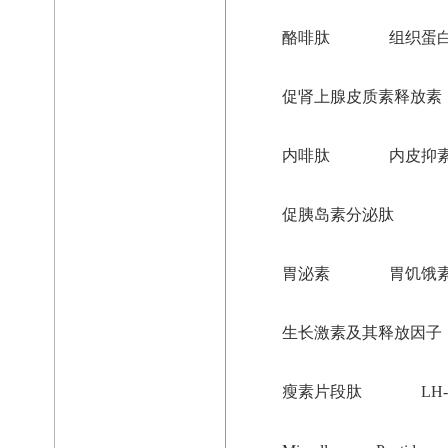
酪啡肽
组织蛋
促肾上腺皮质素释放素
内啡肽
内皮抑
促胰岛素分泌肽
胃泌素
胃饥饿
生长激素及其释放因子
瘦素片段肽
LH-