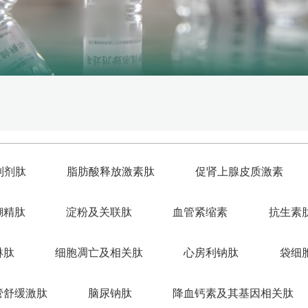
制剂肽
脂肪酸释放激素肽
促肾上腺皮质激素
糊精肽
淀粉及关联肽
血管紧缩素
抗生素
琳肽
细胞凋亡及相关肽
心房利钠肽
袋细
管舒缓激肽
脑尿钠肽
降血钙素及其基因相关肽