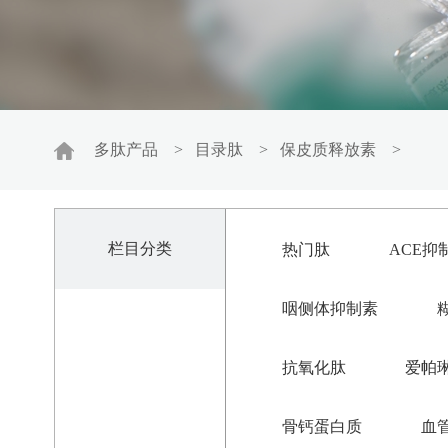
多肽产品
>
目录肽
>
保皮质释放素
>
栏目分类
热门肽
ACE抑
咽侧体抑制素
抗氧化肽
爱帕
骨钙蛋白质
血