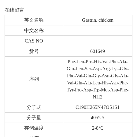
在线留言
英文名称
Gastrin, chicken
中文名称
CAS NO
货号
601649
Phe-Leu-Pro-His-Val-Phe-Ala-
Glu-Leu-Ser-Asp-Arg-Lys-Gly-
Phe-Val-Gln-Gly-Asn-Gly-Ala-
序列
Val-Glu-Ala-Leu-His-Asp-Phe-
Tyr-Pro-Asp-Trp-Met-Asp-Phe-
NH2
分子式
C190H265N47O51S1
分子量
4055.5
存储温度
2-8℃