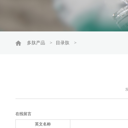
多肽产品
>
目录肽
>
发
在线留言
英文名称