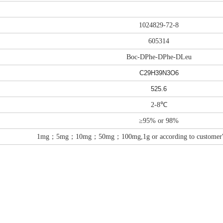
1024829-72-8
605314
Boc-DPhe-DPhe-DLeu
C29H39N3O6
525.6
2-8℃
≥95% or 98%
1mg；5mg；10mg；50mg；100mg,1g or according to customer's d