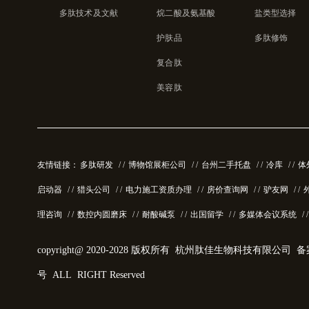
多肽技术及文献
烷二酸及氨基酸
盐类型选择
护肤品
多肽修饰
复合肽
美容肽
友情链接：
多肽研发
/ /
博物馆展柜公司
/ /
台州二手托盘
/ /
冷库
/ /
体
启动器
/ /
猎头公司
/ /
电力施工资质办理
/ /
房价查询网
/ /
驴友网
/ /
理咨询
/ /
数控内圆磨床
/ /
耐酸碱泵
/ /
出国留学
/ /
多媒体会议系统
/ 
copyright@ 2020-2028 版权所有 杭州肽佳生物科技有限公司
备案
号
ALL RIGHT Reserved