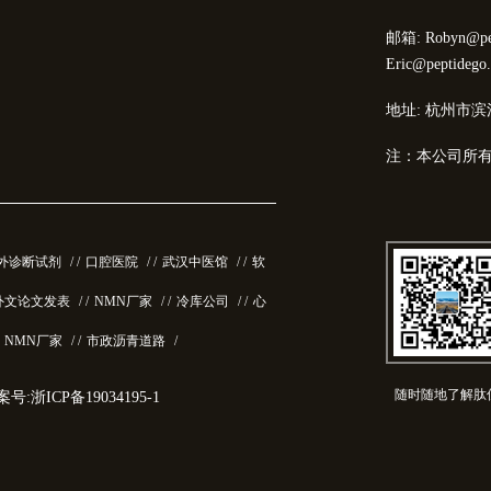
邮箱: Robyn@pep
Eric@peptidego
地址: 杭州市滨
注：本公司所
外诊断试剂
/ /
口腔医院
/ /
武汉中医馆
/ /
软
外文论文发表
/ /
NMN厂家
/ /
冷库公司
/ /
心
/
NMN厂家
/ /
市政沥青道路
/
随时随地了解肽
号:浙ICP备19034195-1