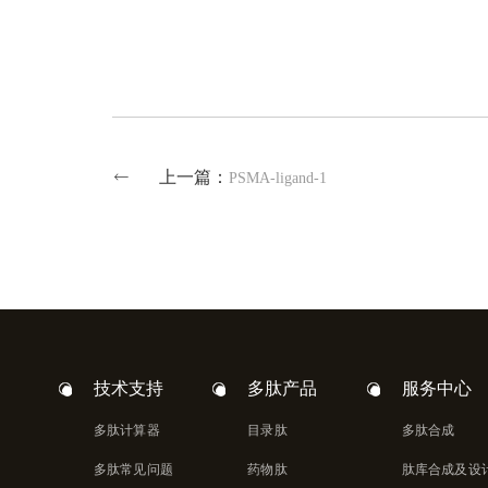
上一篇：
PSMA-ligand-1
技术支持
多肽产品
服务中心
多肽计算器
目录肽
多肽合成
多肽常见问题
药物肽
肽库合成及设