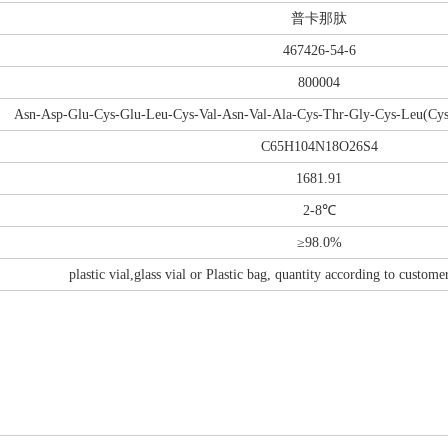
普卡那肽
467426-54-6
800004
Asn-Asp-Glu-Cys-Glu-Leu-Cys-Val-Asn-Val-Ala-Cys-Thr-Gly-Cys-Leu(Cy
C65H104N18O26S4
1681.91
2-8℃
≥98.0%
plastic vial,glass vial or Plastic bag, quantity according to custome