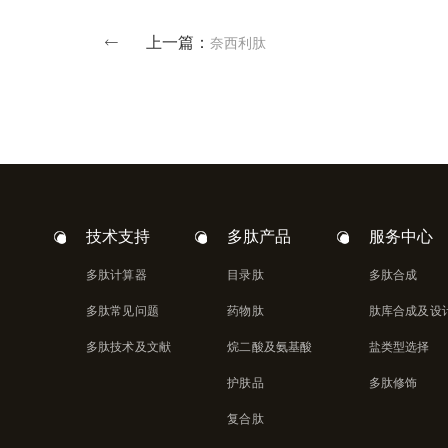
上一篇：
奈西利肽
技术支持
多肽产品
服务中心
多肽计算器
目录肽
多肽合成
多肽常见问题
药物肽
肽库合成及设
多肽技术及文献
烷二酸及氨基酸
盐类型选择
护肤品
多肽修饰
复合肽