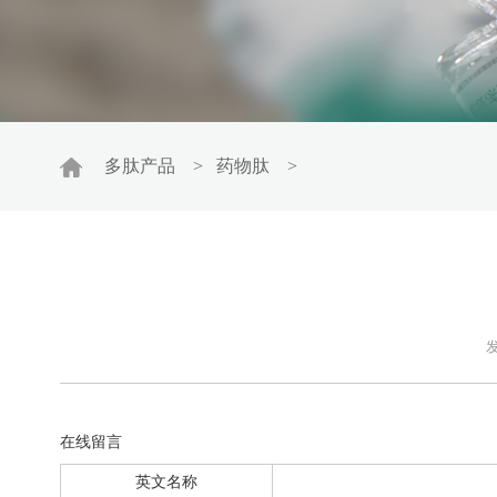
多肽产品
>
药物肽
>
发
在线留言
英文名称