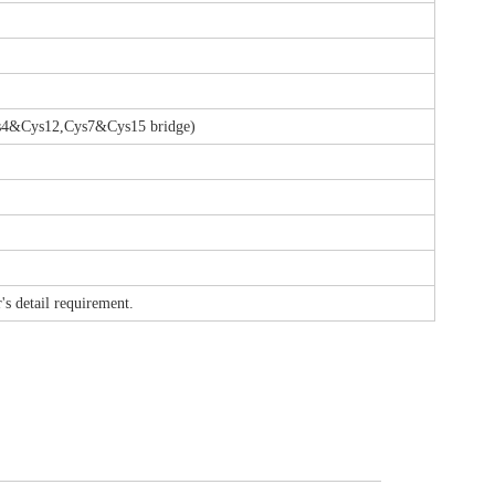
s4&Cys12,Cys7&Cys15 bridge)
r's detail requirement.