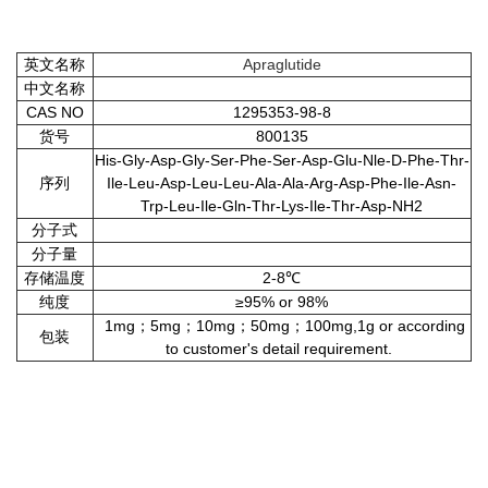
英文名称
Apraglutide
中文名称
CAS NO
1295353-98-8
货号
800135
His-Gly-Asp-Gly-Ser-Phe-Ser-Asp-Glu-Nle-D-Phe-Thr-
序列
Ile-Leu-Asp-Leu-Leu-Ala-Ala-Arg-Asp-Phe-Ile-Asn-
Trp-Leu-Ile-Gln-Thr-Lys-Ile-Thr-Asp-NH2
分子式
分子量
存储温度
2-8℃
纯度
≥95% or 98%
1mg；5mg；10mg；50mg；100mg,1g or according
包装
to customer's detail requirement.