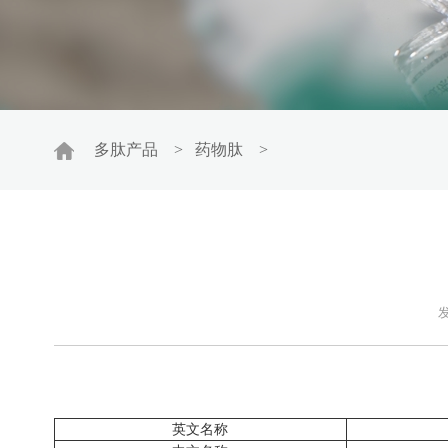
多肽产品
>
药物肽
>
发
英文名称