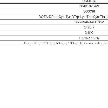
依多曲肽
204318-14-9
800036
DOTA-DPhe-Cys-Tyr-DTrp-Lys-Thr-Cys-Thr-o
C65H94N14O18S2
1423.7
2-8℃
≥95% or 98%
1mg；5mg；10mg；50mg；100mg,1g or according to cust