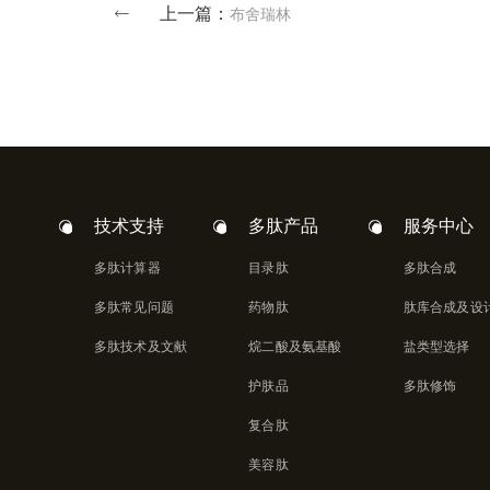
上一篇：
布舍瑞林
技术支持
多肽产品
服务中心
多肽计算器
目录肽
多肽合成
多肽常见问题
药物肽
肽库合成及设
多肽技术及文献
烷二酸及氨基酸
盐类型选择
护肤品
多肽修饰
复合肽
美容肽