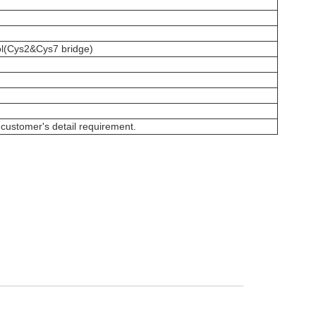
l(Cys2&Cys7 bridge)
omer's detail requirement.