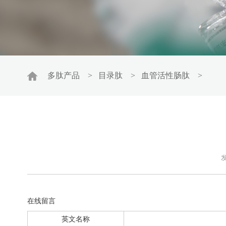
多肽产品
>
目录肽
>
血管活性肠肽
>
发
在线留言
英文名称