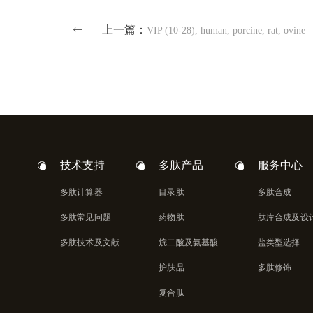
上一篇：
VIP (10-28), human, porcine, rat, ovine
技术支持
多肽产品
服务中心
多肽计算器
目录肽
多肽合成
多肽常见问题
药物肽
肽库合成及设
多肽技术及文献
烷二酸及氨基酸
盐类型选择
护肤品
多肽修饰
复合肽