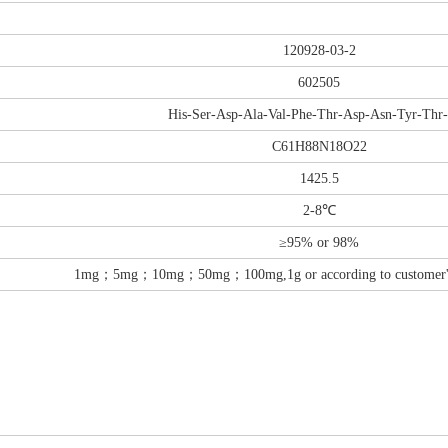
120928-03-2
602505
His-Ser-Asp-Ala-Val-Phe-Thr-Asp-Asn-Tyr-Thr
C61H88N18O22
1425.5
2-8℃
≥95% or 98%
1mg；5mg；10mg；50mg；100mg,1g or according to customer's d