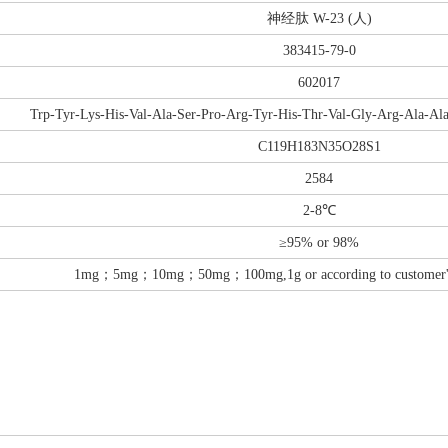
神经肽 W-23 (人)
383415-79-0
602017
Trp-Tyr-Lys-His-Val-Ala-Ser-Pro-Arg-Tyr-His-Thr-Val-Gly-Arg-Ala-A
C119H183N35O28S1
2584
2-8℃
≥95% or 98%
1mg；5mg；10mg；50mg；100mg,1g or according to customer's d