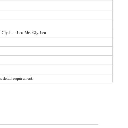
la-Gly-Leu-Leu-Met-Gly-Leu
etail requirement.