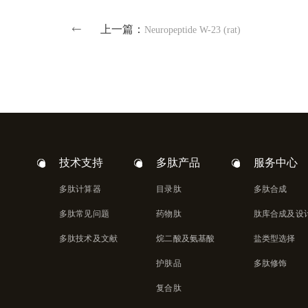
上一篇：
Neuropeptide W-23 (rat)
技术支持
多肽产品
服务中心
多肽计算器
目录肽
多肽合成
多肽常见问题
药物肽
肽库合成及设
多肽技术及文献
烷二酸及氨基酸
盐类型选择
护肤品
多肽修饰
复合肽