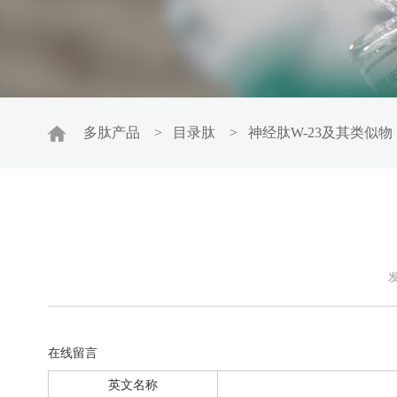
多肽产品
>
目录肽
>
神经肽W-23及其类似物
发
在线留言
英文名称