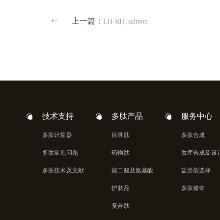
上一篇：
LH-RH, salmon
技术支持
多肽产品
服务中心
多肽计算器
目录肽
多肽合成
多肽常见问题
药物肽
肽库合成及设
多肽技术及文献
烷二酸及氨基酸
盐类型选择
护肤品
多肽修饰
复合肽