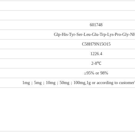
601748
Glp-His-Tyr-Ser-Leu-Glu-Trp-Lys-Pro-Gly-N
C58H79N15O15
1226.4
2-8℃
≥95% or 98%
1mg；5mg；10mg；50mg；100mg,1g or according to customer's d