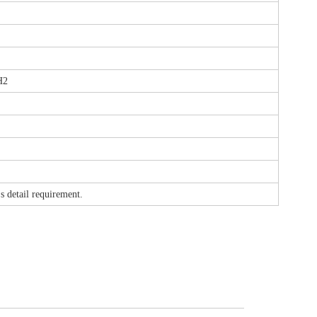
H2
etail requirement.