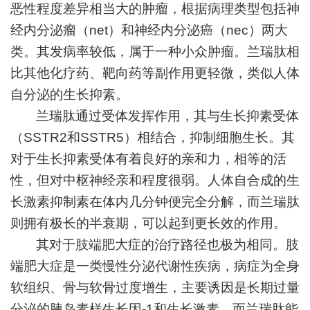
恶性程度差异相当大的肿瘤，根据病理类型包括神
经内分泌瘤（
net
）和神经内分泌癌（
nec
）两大
类。其发病率较低，属于一种小众肿瘤。兰瑞肽相
比其他化疗药、靶向药等副作用更轻微，类似人体
自分泌的生长抑素。
兰瑞肽通过受体发挥作用，其与生长抑素受体
（
SSTR2
和
SSTR5
）相结合，抑制细胞生长。其
对于生长抑素受体有着良好的亲和力，相等的活
性，但对中枢神经亲和程度很弱。人体自合成的生
长激素抑制素在体内几分钟便完全分解，而兰瑞肽
则拥有极长的半衰期，可以起到更长效的作用。
其对于肢端肥大症的治疗路径也极为相同。肢
端肥大症是一类慢性分泌代谢性疾病，病症为全身
软组织、骨与软骨过度增生，主要诱因是长期过量
分泌的胰岛素样生长因
-1
和生长激素，而兰瑞肽能